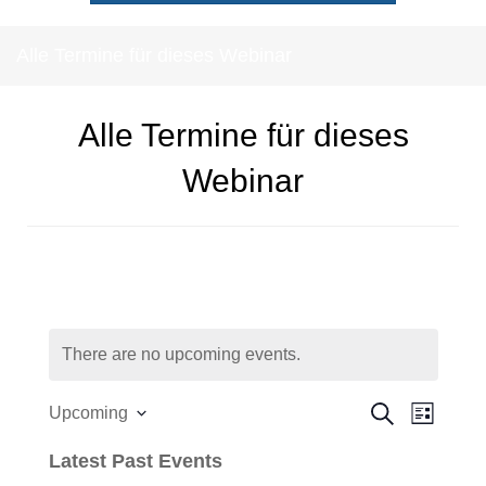
Alle Termine für dieses Webinar
Alle Termine für dieses
Webinar
There are no upcoming events.
E
E
Upcoming
S
L
S
e
v
i
v
Latest Past Events
e
a
s