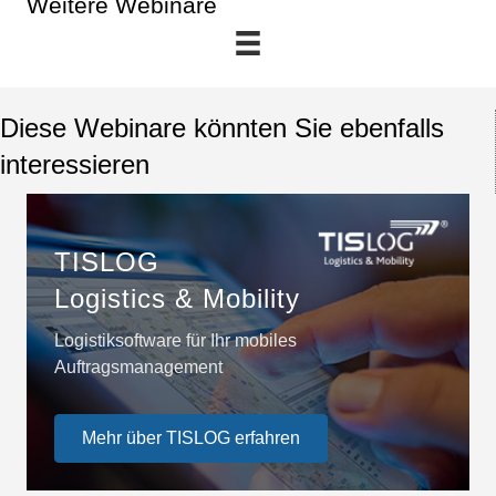
i
Weitere Webinare
g
a
Diese Webinare könnten Sie ebenfalls
t
interessieren
i
o
TISLOG
n
Logistics & Mobility
Logistiksoftware für Ihr mobiles
Auftragsmanagement
Mehr über TISLOG erfahren