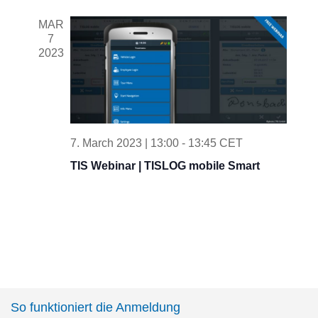
e
l
r
e
t
e
n
c
MAR
c
h
7
n
t
2023
t
V
t
d
a
i
s
t
e
e
S
w
.
7. March 2023 | 13:00
-
13:45
CET
e
s
TIS Webinar | TISLOG mobile Smart
N
a
a
r
v
c
i
g
h
a
So funktioniert die Anmeldung
a